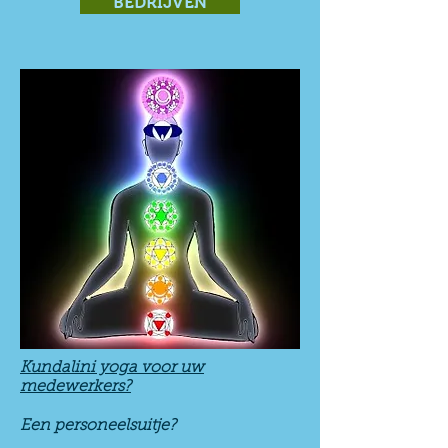
BEDRIJVEN
Kundalini yoga voor uw
medewerkers?
Een personeelsuitje?