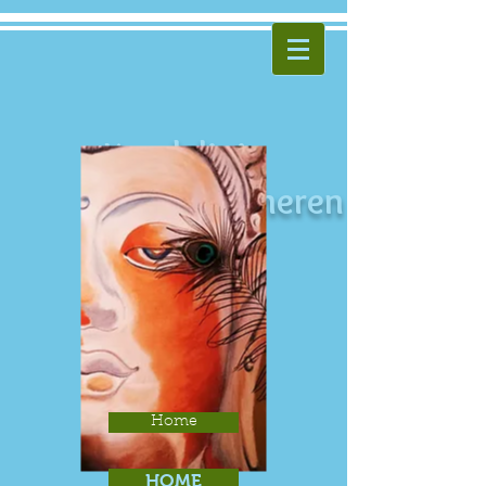
Kundalini
Yoga Walcheren
Home
HOME