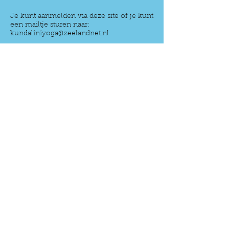
Je kunt aanmelden via deze site of je kunt
een mailtje sturen naar:
kundaliniyoga@zeelandnet.nl
Met liefde beantwoord ik al uw
vragen :