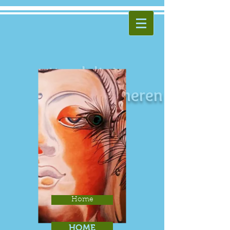
Kundalini
Yoga Walcheren
Home
HOME